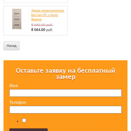
Дверь межкомнатная
Бостон CPL стекло
бронза
8 960.00
руб.
8 064.00
руб.
Назад
Оставьте заявку на бесплатный
замер
Имя
Телефон
Согласие на конфиденциальность