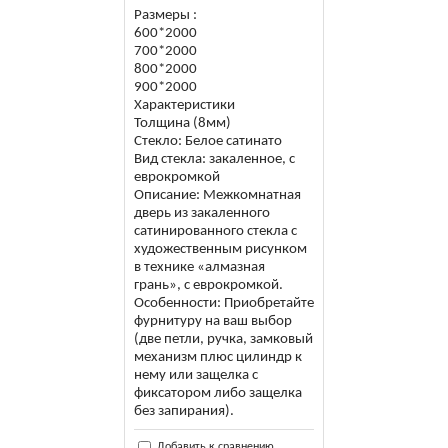
Размеры :
600*2000
700*2000
800*2000
900*2000
Характеристики
Толщина (8мм)
Стекло: Белое сатинато
Вид стекла: закаленное, с
еврокромкой
Описание: Межкомнатная
дверь из закаленного
сатинированного стекла с
художественным рисунком
в технике «алмазная
грань», с еврокромкой.
Особенности: Приобретайте
фурнитуру на ваш выбор
(две петли, ручка, замковый
механизм плюс цилиндр к
нему или защелка с
фиксатором либо защелка
без запирания).
Добавить к сравнению