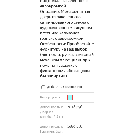
Вид стекла: закаленное, с
еврокромкой
Описание: Межкомнатная
дверь из закаленного
сатинированного стекла с
художественным рисунком
в технике «алмазная
грань», с еврокромкой.
Особенности: Приобретайте
фурнитуру на ваш выбор
(две петли, ручка, замковый
механизм плюс цилиндр к
нему или защелка с
фиксатором либо защелка
без запирания).
Добавить к сравнению
Выбор цвета
2016 руб.
дополнительно
Дверная
коробка 2,5 шт
1680 руб.
дополнительно
Наличник 5шт.