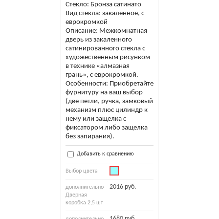
Стекло: Бронза сатинато
Вид стекла: закаленное, с
еврокромкой
Описание: Межкомнатная
дверь из закаленного
сатинированного стекла с
художественным рисунком
в технике «алмазная
грань», с еврокромкой.
Особенности: Приобретайте
фурнитуру на ваш выбор
(две петли, ручка, замковый
механизм плюс цилиндр к
нему или защелка с
фиксатором либо защелка
без запирания).
Добавить к сравнению
Выбор цвета
2016 руб.
дополнительно
Дверная
коробка 2,5 шт
1680 руб.