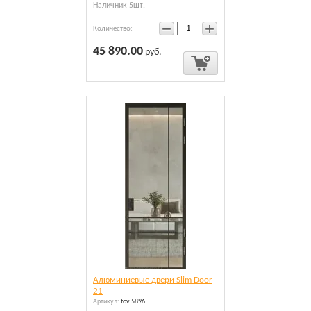
Наличник 5шт.
−
+
Количество:
45 890.00
руб.
Алюминиевые двери Slim Door
21
Артикул:
tov 5896