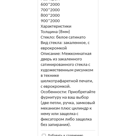
600*2000
700*2000
800*2000
900*2000
Характеристики
Толщина (8мм)
Стекло: белое сатинато
Вид стекла: закаленное, с
еврокромкой
Описание: Межкомнатная
дверь из закаленного
сатинированного стекла с
художественным рисунком
в технике
шелкотрафаретной печати,
с еврокромкой.
Особенности: Приобретайте
фурнитуру на ваш выбор
(две петли, ручка, замковый
механизм плюс цилиндр к
нему или защелка с
фиксатором либо защелка
без запирания).
Добавить к сравнению