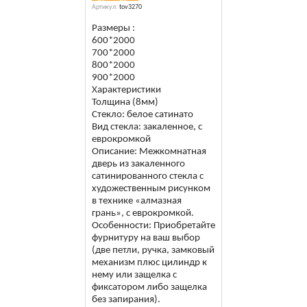
Артикул:
tov3270
Размеры :
600*2000
700*2000
800*2000
900*2000
Характеристики
Толщина (8мм)
Стекло: белое сатинато
Вид стекла: закаленное, с
еврокромкой
Описание: Межкомнатная
дверь из закаленного
сатинированного стекла с
художественным рисунком
в технике «алмазная
грань», с еврокромкой.
Особенности: Приобретайте
фурнитуру на ваш выбор
(две петли, ручка, замковый
механизм плюс цилиндр к
нему или защелка с
фиксатором либо защелка
без запирания).