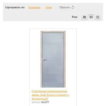
Сортировать по:
Названию
Цене
Сбросить
Вид:
Cтеклянная межкомнатная
дверь Лайт Белое Сатинато c
Фурнитурой
Артикул:
tov3277